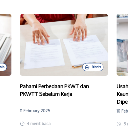
nis
Bisnis
Pahami Perbedaan PKWT dan
Usah
PKWTT Sebelum Kerja
Keun
Dipe
11 February 2025
10 Fe
4
menit baca
5