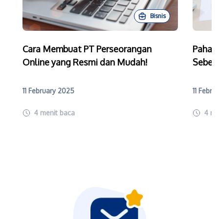
Bisnis
Cara Membuat PT Perseorangan
Paham
Online yang Resmi dan Mudah!
Sebelu
11 February 2025
11 Febru
4
menit baca
4
me