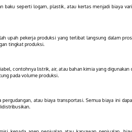
n baku seperti logam, plastik, atau kertas menjadi biaya va
alah upah pekerja produksi yang terlibat langsung dalam pro
gan tingkat produksi.
abel, contohnya listrik, air, atau bahan kimia yang digunakan
tung pada volume produksi.
 pergudangan, atau biaya transportasi. Semua biaya ini dap
idistribusikan.
si kepada agen penjualan atau karyawan penjualan, biay