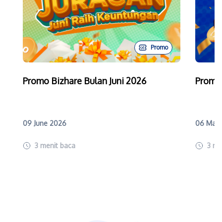
Promo
Promo Bizhare Bulan Juni 2026
Promo
09 June 2026
06 May
3
menit baca
3
me