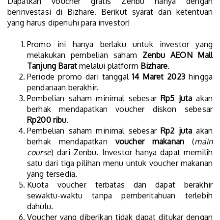
Dapatkan voucher gratis Zenbu hanya dengan
berinvestasi di Bizhare. Berikut syarat dan ketentuan
yang harus dipenuhi para investor!
Promo ini hanya berlaku untuk investor yang
melakukan pembelian saham
Zenbu AEON Mall
Tanjung Barat
melalui platform
Bizhare
.
Periode promo dari tanggal
14 Maret 2023
hingga
pendanaan berakhir.
Pembelian saham minimal sebesar
Rp5 juta
akan
berhak mendapatkan voucher diskon sebesar
Rp200 ribu
.
Pembelian saham minimal sebesar
Rp2 juta
akan
berhak mendapatkan
voucher makanan
(
main
course
) dari Zenbu. Investor hanya dapat memilih
satu dari tiga pilihan menu untuk voucher makanan
yang tersedia.
Kuota voucher terbatas dan dapat berakhir
sewaktu-waktu tanpa pemberitahuan terlebih
dahulu.
Voucher yang diberikan tidak dapat ditukar dengan