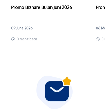
Promo Bizhare Bulan Juni 2026
Promo
09 June 2026
06 May
3
menit baca
3
me