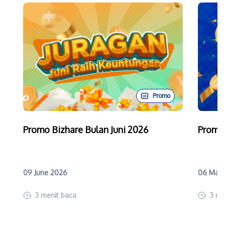
Promo
Promo Bizhare Bulan Juni 2026
Promo
09 June 2026
06 May
3
menit baca
3
me