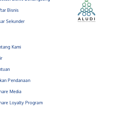
tar Bisnis
sar Sekunder
ntang Kami
ir
ntuan
ukan Pendanaan
hare Media
hare Loyalty Program