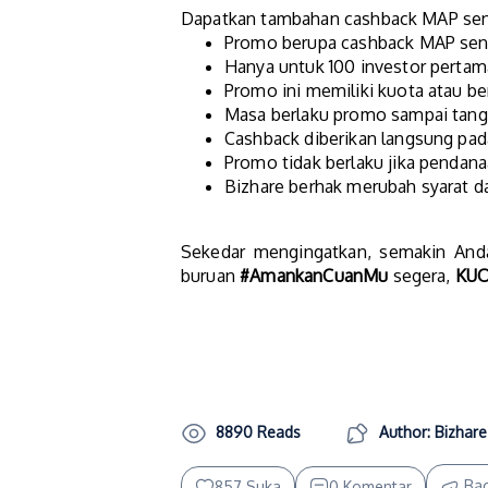
Dapatkan tambahan cashback MAP senil
Promo berupa cashback MAP seni
Hanya untuk 100 investor pertama
Promo ini memiliki kuota atau ber
Masa berlaku promo sampai tangg
Cashback diberikan langsung pada
Promo tidak berlaku jika pendana
Bizhare berhak merubah syarat d
Sekedar mengingatkan, semakin Anda
buruan
#AmankanCuanMu
segera,
KUO
8890 Reads
Author: Bizhare
Ba
857 Suka
0 Komentar