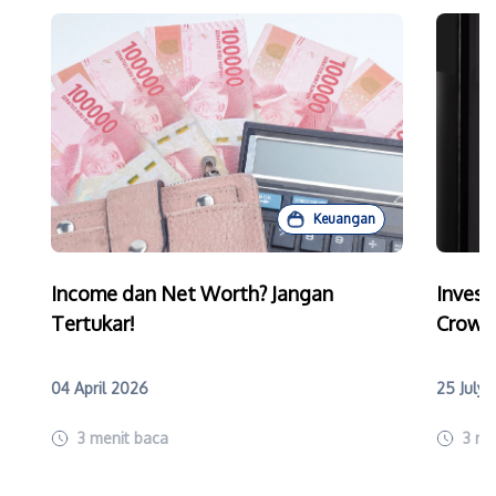
Keuangan
Income dan Net Worth? Jangan
Invest
Tertukar!
Crowd
04 April 2026
25 July
3
menit baca
3
me