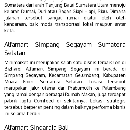
‌Sumatera‌ ‌dari‌ ‌arah‌ ‌Tanjung‌ ‌Balai‌ ‌Sumatera‌ ‌Utara‌ ‌menuju‌
‌ke‌ ‌arah‌ ‌Dumai,‌ ‌Duri‌ ‌atau‌ ‌Bagan‌ ‌Siapi‌ ‌–‌ ‌api,‌ ‌Riau.‌ ‌Dimana‌
‌jalanan‌ ‌tersebut‌ ‌sangat‌ ‌ramai‌ ‌dilalui‌ ‌oleh‌ ‌oleh‌
‌kendaraan,‌ ‌baik‌ ‌moda‌ ‌transportasi‌ ‌lokal‌ ‌maupun‌ ‌antar‌
‌kota.
Alfamart Simpang Segayam Sumatera
Selatan
Minimarket ini merupakan salah satu bisnis terbaik loh di
Bizhare! Alfamart Simpang Segayam ini berada di
Simpang Segayam, Kecamatan Gelumbang, Kabupaten
Muara Enim, Sumatera Selatan. Lokasi tersebut
merupakan jalur utama dari Prabumulih ke Palembang
yang ramai dengan berbagai Rumah Makan, juga terdapat
pabrik Japfa Comfeed di sekitarnya. Lokasi strategis
tersebut berperan penting dalam baiknya performa bisnis
ini selama berdiri.
Alfamart Singaraja Bali