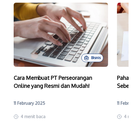
Bisnis
Cara Membuat PT Perseorangan
Paham
Online yang Resmi dan Mudah!
Sebelu
11 February 2025
11 Febru
4
menit baca
4
me