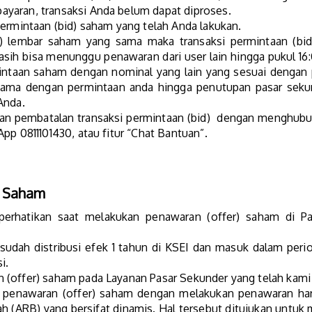
yaran, transaksi Anda belum dapat diproses.
ermintaan (bid) saham yang telah Anda lakukan.
r) lembar saham yang sama maka transaksi permintaan (bid)
sih bisa menunggu penawaran dari user lain hingga pukul 1
intaan saham dengan nominal yang lain yang sesuai dengan p
ama dengan permintaan anda hingga penutupan pasar sekun
 Anda.
n pembatalan transaksi permintaan (bid) dengan menghubu
pp 0811101430, atau fitur “Chat Bantuan”.
) Saham
erhatikan saat melakukan penawaran (offer) saham di Pas
 sudah distribusi efek 1 tahun di KSEI dan masuk dalam peri
i.
(offer) saham pada Layanan Pasar Sekunder yang telah kami s
i penawaran (offer) saham dengan melakukan penawaran ha
h (ARB) yang bersifat dinamis. Hal tersebut ditujukan untu