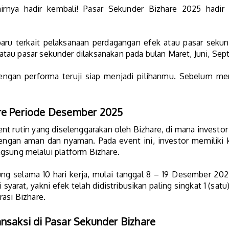
hirnya hadir kembali! Pasar Sekunder Bizhare 2025 hadi
baru terkait pelaksanaan perdagangan efek atau pasar sek
tau pasar sekunder dilaksanakan pada bulan Maret, Juni, Se
 dengan performa teruji siap menjadi pilihanmu. Sebelum m
re Periode Desember 2025
t rutin yang diselenggarakan oleh Bizhare, di mana investo
engan aman dan nyaman. Pada event ini, investor memiliki 
gsung melalui platform Bizhare.
ung selama 10 hari kerja, mulai tanggal 8 – 19 Desember 20
syarat, yakni efek telah didistribusikan paling singkat 1 (sa
asi Bizhare.
nsaksi di Pasar Sekunder Bizhare