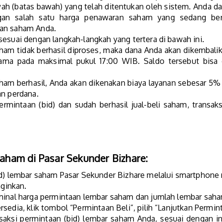
wah (batas bawah) yang telah ditentukan oleh sistem. Anda
an salah satu harga penawaran saham yang sedang be
aan saham Anda.
esuai dengan langkah-langkah yang tertera di bawah ini.
saham tidak berhasil diproses, maka dana Anda akan dikembal
sama pada maksimal pukul 17:00 WIB. Saldo tersebut bisa 
saham berhasil, Anda akan dikenakan biaya layanan sebesar 5% 
an perdana.
ermintaan (bid) dan sudah berhasil jual-beli saham, transa
saham di Pasar Sekunder Bizhare:
id) lembar saham Pasar Sekunder Bizhare melalui smartphon
nginkan.
minal harga permintaan lembar saham dan jumlah lembar saham
sedia, klik tombol “Permintaan Beli”, pilih “Lanjutkan Permin
saksi permintaan (bid) lembar saham Anda, sesuai dengan ins