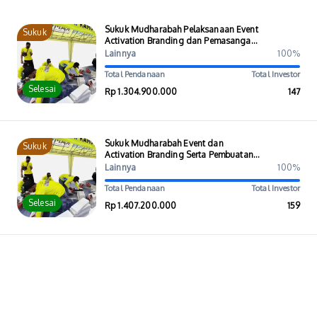
Sukuk Mudharabah Pelaksanaan Event
Sukuk
Activation Branding dan Pemasangan
Water Barrier
Lainnya
100%
Total Pendanaan
Total Investor
Selesai
Rp 1.304.900.000
147
Sukuk Mudharabah Event dan
Sukuk
Activation Branding Serta Pembuatan
dan Pemasangan Water Barrier
Lainnya
100%
Total Pendanaan
Total Investor
Selesai
Rp 1.407.200.000
159