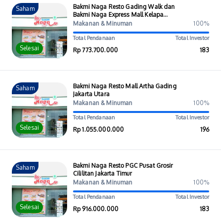
Bakmi Naga Resto Gading Walk dan
Saham
Bakmi Naga Express Mall Kelapa
Gading dan Menara Astra
Makanan & Minuman
100%
Total Pendanaan
Total Investor
Selesai
Rp 773.700.000
183
Bakmi Naga Resto Mall Artha Gading
Saham
Jakarta Utara
Makanan & Minuman
100%
Total Pendanaan
Total Investor
Selesai
Rp 1.055.000.000
196
Bakmi Naga Resto PGC Pusat Grosir
Saham
Cililitan Jakarta Timur
Makanan & Minuman
100%
Total Pendanaan
Total Investor
Selesai
Rp 916.000.000
183