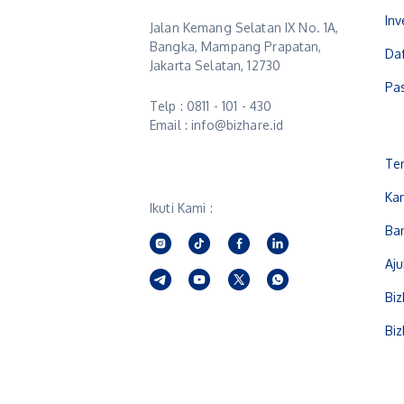
Inv
Jalan Kemang Selatan IX No. 1A,
Bangka, Mampang Prapatan,
Daf
Jakarta Selatan, 12730
Pa
Telp : 0811 - 101 - 430
Email : info@bizhare.id
Te
Kar
Ikuti Kami :
Ba
Aj
Biz
Biz