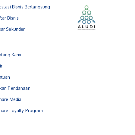
estasi Bisnis Berlangsung
tar Bisnis
sar Sekunder
ntang Kami
ir
ntuan
ukan Pendanaan
hare Media
hare Loyalty Program