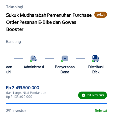
Teknologi
Sukuk Mudharabah Pemenuhan Purchase
Sukuk
Order Pesanan E-Bike dan Gowes
Booster
Bandung
danaan
Administrasi
Penyerahan
Distribusi
penuhi
Dana
Efek
Rp 2.433.500.000
dari Target Nilai Pendanaan
Unit Terpenuhi
Rp 2.433.500.000
291 Investor
Selesai