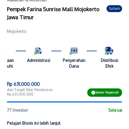
Pempek Farina Sunrise Mall Mojokerto
Saham
Jawa Timur
Mojokerto
danaan
Administrasi
Penyerahan
Distribusi
penuhi
Dana
Efek
Rp 631.000.000
dari Target Nilai Pendanaan
Saham Terpenuhi
Rp 631.000.000
77 Investor
Selesai
Pelajari Bisnis ini lebih lanjut