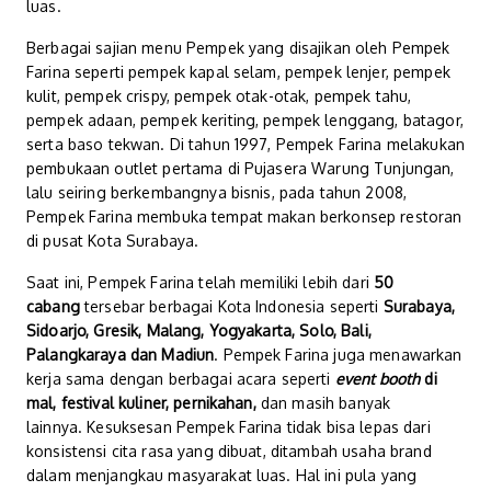
luas.
Berbagai sajian menu Pempek yang disajikan oleh Pempek
Farina seperti pempek kapal selam, pempek lenjer, pempek
kulit, pempek crispy, pempek otak-otak, pempek tahu,
pempek adaan, pempek keriting, pempek lenggang, batagor,
serta baso tekwan. Di tahun 1997, Pempek Farina melakukan
pembukaan outlet pertama di Pujasera Warung Tunjungan,
lalu seiring berkembangnya bisnis, pada tahun 2008,
Pempek Farina membuka tempat makan berkonsep restoran
di pusat Kota Surabaya.
Saat ini, Pempek Farina telah memiliki lebih dari
50
cabang
tersebar berbagai Kota Indonesia seperti
Surabaya,
Sidoarjo, Gresik, Malang, Yogyakarta, Solo, Bali,
Palangkaraya dan Madiun
. Pempek Farina juga menawarkan
kerja sama dengan berbagai acara seperti
event booth
di
mal, festival kuliner, pernikahan,
dan masih banyak
lainnya. Kesuksesan Pempek Farina tidak bisa lepas dari
konsistensi cita rasa yang dibuat, ditambah usaha brand
dalam menjangkau masyarakat luas. Hal ini pula yang