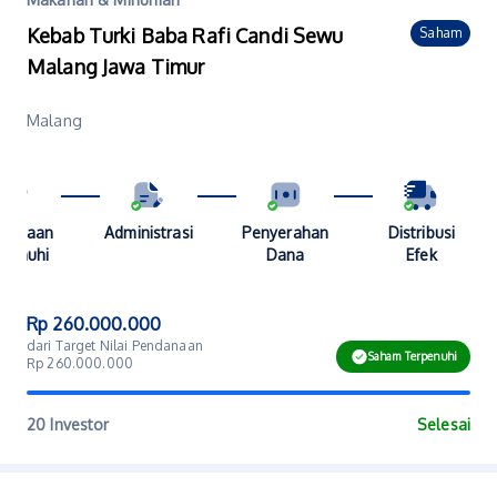
Kebab Turki Baba Rafi Candi Sewu
Saham
Malang Jawa Timur
Malang
danaan
Administrasi
Penyerahan
Distribusi
penuhi
Dana
Efek
Rp 260.000.000
dari Target Nilai Pendanaan
Saham Terpenuhi
Rp 260.000.000
20 Investor
Selesai