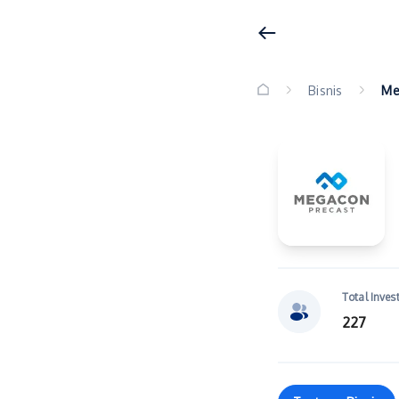
Bisnis
Me
Total Inves
227