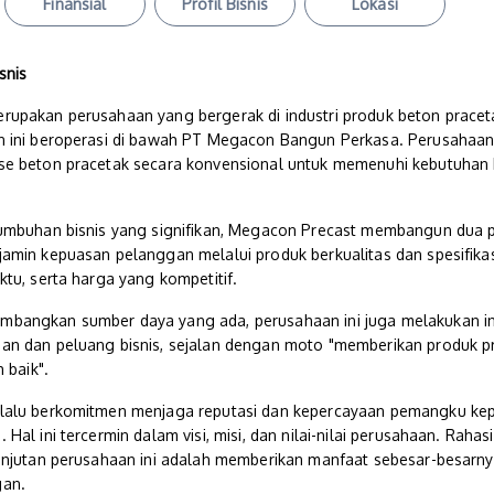
Finansial
Profil Bisnis
Lokasi
snis
upakan perusahaan yang bergerak di industri produk beton praceta
 ini beroperasi di bawah PT Megacon Bangun Perkasa. Perusahaan i
e beton pracetak secara konvensional untuk memenuhi kebutuhan k
umbuhan bisnis yang signifikan, Megacon Precast membangun dua p
amin kepuasan pelanggan melalui produk berkualitas dan spesifikas
tu, serta harga yang kompetitif.
bangkan sumber daya yang ada, perusahaan ini juga melakukan i
n dan peluang bisnis, sejalan dengan moto "memberikan produk p
 baik".
lalu berkomitmen menjaga reputasi dan kepercayaan pemangku ke
Hal ini tercermin dalam visi, misi, dan nilai-nilai perusahaan. Rah
anjutan perusahaan ini adalah memberikan manfaat sebesar-besarn
gan.