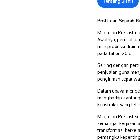
Tentang Bisnis
Profil dan Sejarah Bi
Megacon Precast mer
Awalnya, perusahaan
memproduksi drainas
pada tahun 2016.
Seiring dengan pert
penjualan guna menj
pengiriman tepat wak
Dalam upaya mengem
menghadapi tantanga
konstruksi yang lebih
Megacon Precast se
semangat kerjasama. 
transformasi berkel
pemangku kepentin