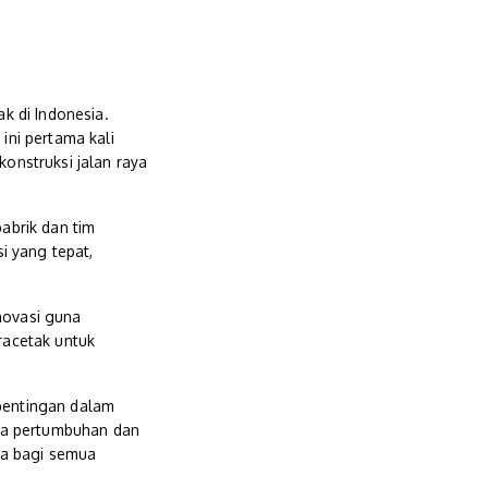
k di Indonesia.
ni pertama kali
onstruksi jalan raya
abrik dan tim
i yang tepat,
novasi guna
racetak untuk
pentingan dalam
asia pertumbuhan dan
ya bagi semua