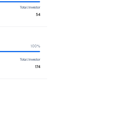
Total Investor
54
100%
Total Investor
174