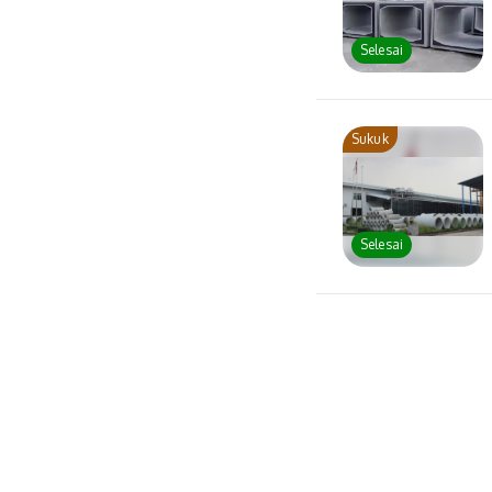
Selesai
Sukuk
Selesai