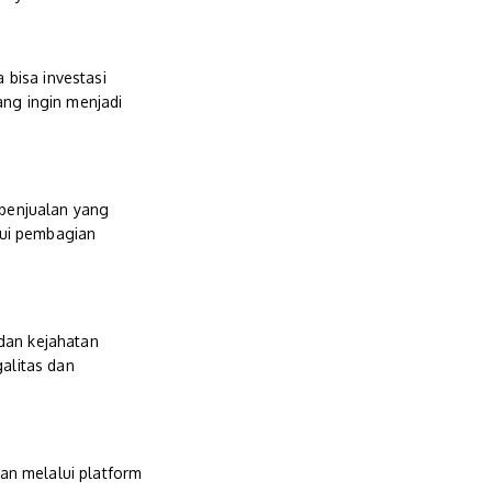
 bisa investasi
ang ingin menjadi
penjualan yang
lui pembagian
dan kejahatan
galitas dan
an melalui platform