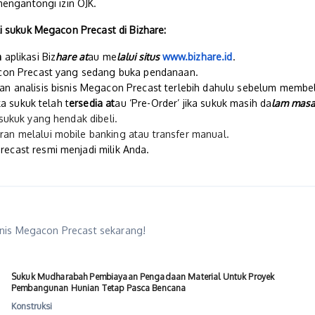
mengantongi izin OJK.
i sukuk Megacon Precast di Bizhare:
n
aplikasi Biz
hare at
au me
lalui situs
www.bizhare.id
.
acon Precast yang sedang buka pendanaan.
n analisis bisnis Megacon Precast terlebih dahulu sebelum membel
ika sukuk telah t
ersedia at
au ‘Pre-Order’ jika sukuk masih da
lam mas
 sukuk yang hendak dibeli.
an melalui mobile banking atau transfer manual.
ecast resmi menjadi milik Anda.
isnis Megacon Precast sekarang!
Sukuk Mudharabah Pembiayaan Pengadaan Material Untuk Proyek
Pembangunan Hunian Tetap Pasca Bencana
Konstruksi