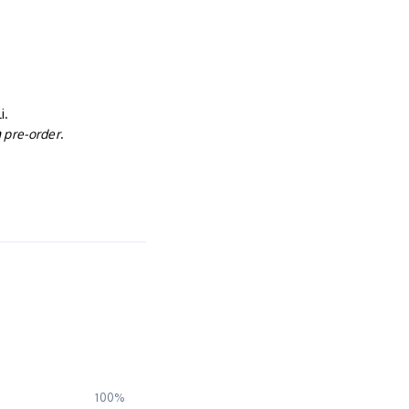
i.
a
pre-order
.
100%