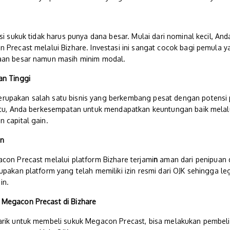
asi sukuk tidak harus punya dana besar. Mulai dari nominal kecil, Anda
 Precast melalui Bizhare. Investasi ini sangat cocok bagi pemula y
haan besar namun masih minim modal.
an Tinggi
erupakan salah satu bisnis yang berkembang pesat dengan potensi 
 itu, Anda berkesempatan untuk mendapatkan keuntungan baik mela
 capital gain.
in
acon Precast melalui platform Bizhare terjami
n
aman dari penipuan 
upakan platform yang telah memiliki izin resmi dari OJK sehingga le
in.
 Megacon Precast di Bizhare
arik untuk membeli sukuk Megacon Precast, bisa melakukan pembeli