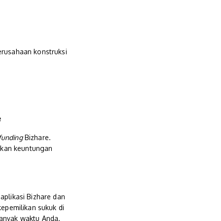
rusahaan konstruksi
e
funding
Bizhare.
tkan keuntungan
aplikasi Bizhare dan
kepemilikan sukuk di
banyak waktu Anda.