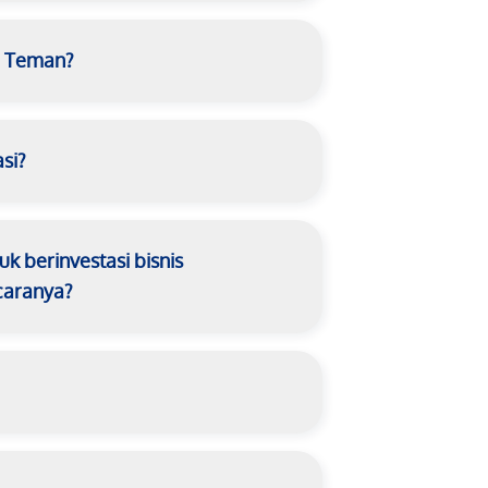
g Teman?
si?
 berinvestasi bisnis
caranya?