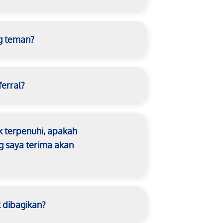
g teman?
erral?
ak terpenuhi, apakah
 saya terima akan
k dibagikan?