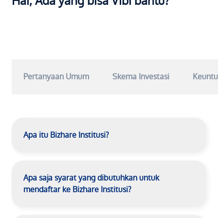
Hai, Ada yang bisa Vibi bantu?
Pertanyaan Umum
Skema Investasi
Keuntu
Apa itu Bizhare Institusi?
Apa saja syarat yang dibutuhkan untuk
mendaftar ke Bizhare Institusi?