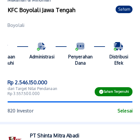
KFC Boyolali Jawa Tengah
Saham
Boyolali
danaan
Administrasi
Penyerahan
Distribusi
penuhi
Dana
Efek
Rp 2.546.150.000
dari Target Nilai Pendanaan
Saham Terpenuhi
Rp 3.557.500.000
820 Investor
Selesai
PT Shinta Mitra Abadi