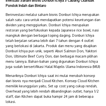
Investasi Saham Bisnis Donburi Ichiya 3 Cabang Cilandak
Pondok Indah dan Bintaro
Berinvestasi melalui saham bisnis Donburi Ichiya merupakan
salah satu cara untuk mendapatkan potensi keuntungan dan
dividen yang menggiurkan. Donburi Ichiya merupakan
restoran yang berfokuskan kepada Japanese rice bowl, nasi
mangkuk dengan berbagai toping daging. Donburi Ichiya
telah berjalan selama lebih dari 7 tahun dengan 4 outlet
yang berlokasi di Jakarta. Produk dan menu yang disajikan
Donburi Ichiya pun unik, seperti Aburi Salmon Don, Yakitori
Don, Ultimate Beef Curry Don, dan berbagai macam pilihan
menu lainnya. Bahan-bahan yang digunakan Donburi Ichiya
juga sudah bersertifikasi Halal Majelis Ulama Indonesia (MUI)
Menariknya Donburi Ichiya saat ini mulai merubah konsep
dari bisnis nya menjadi Cloud Kitchen. Konsep Cloud Kitchen
memiliki keunggulan yaitu, Set up cost yang cukup rendah,
Overhead yang lebih rendah dibandingkan outlet, hanya 1/2
staff, dan Kitchen dapat buka hampir 24 jam di beberapa
lokasi.