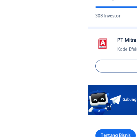
308 Investor
PT Mitra 
Kode Efe
Gabung C
Tentang Bisnis