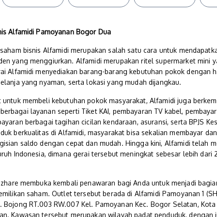
snis Alfamidi Pamoyanan Bogor Dua
i saham bisnis Alfamidi merupakan salah satu cara untuk mendapatk
den yang menggiurkan. Alfamidi merupakan ritel supermarket mini y
rai Alfamidi menyediakan barang-barang kebutuhan pokok dengan 
belanja yang nyaman, serta lokasi yang mudah dijangkau.
t untuk membeli kebutuhan pokok masyarakat, Alfamidi juga berke
rbagai layanan seperti Tiket KAI, pembayaran TV kabel, pembayaran 
ayaran berbagai tagihan cicilan kendaraan, asuransi, serta BPJS Ke
oduk berkualitas di Alfamidi, masyarakat bisa sekalian membayar da
isian saldo dengan cepat dan mudah. Hingga kini, Alfamidi telah mem
uruh Indonesia, dimana gerai tersebut meningkat sebesar lebih dari 
 Bizhare membuka kembali penawaran bagi Anda untuk menjadi bagian 
emilikan saham. Outlet tersebut berada di Alfamidi Pamoyanan 1 (SH6
. Bojong RT.003 RW.007 Kel. Pamoyanan Kec. Bogor Selatan, Kota 
nan. Kawasan tersebut merupakan wilayah padat penduduk, dengan