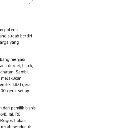
an potensi
ang sudah berdiri
harga yang
mbang menjadi
internet, listrik,
sehatan. Sambil
n melakukan
iliki 1.821 gerai
200 gerai setiap
dari pemilik bisnis
4), Jal. RE
Bogor. Lokasi
 jumlah penduduk