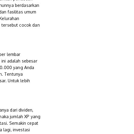
ahunnya berdasarkan
dan fasilitas umum
 Kelurahan
i tersebut cocok dan
 per lembar
 ini adalah sebesar
 50.000 yang Anda
n. Tentunya
ar. Untuk lebih
nya dari dividen,
maka jumlah XP yang
asi. Semakin cepat
lagi, investasi