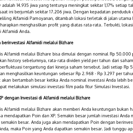
adalah 14.935 jiwa yang tentunya meningkat sekitar 1,17% setiap t
saat ini berjumlah sekitar 17.206 jiwa. Dengan kepadatan penduduk 
eliling Alfamidi Pamoyanan, ditambah lokasi terletak di jalan utama
arapkan menghasilkan profit yang diatas rata-rata. Terbukti, lokas
i Alfamidi Anda.
berinvestasi Alfamidi melalui Bizhare
is Alfamidi melalui Bizhare bisa dimulai dengan nominal Rp 50.000
n history sebelumnya, rata-rata dividen yield per tahun dari saham
erfluktuasi tergantung dari kinerja saham tersebut. Jadi setiap Rp
akan menghasilkan keuntungan sebesar
Rp 2.968 - Rp 3.297
per tahu
 akan bertambah besar ketika Anda nominal investasi Anda lebih bes
at melakukan simulasi investasi film pada fitur Simulasi Investasi.
 dengan Investasi di Alfamidi melalui Bizhare
nis Alfamidi melalui Bizhare akan memberi Anda keuntungan bukan ha
a mendapatkan Poin dan XP. Semakin besar jumlah investasi Anda 
semakin besar. Anda juga akan mendapatkan Poin dengan berinvest
Anda, maka Poin yang Anda dapatkan semakin besar. Jadi tunggu apa 