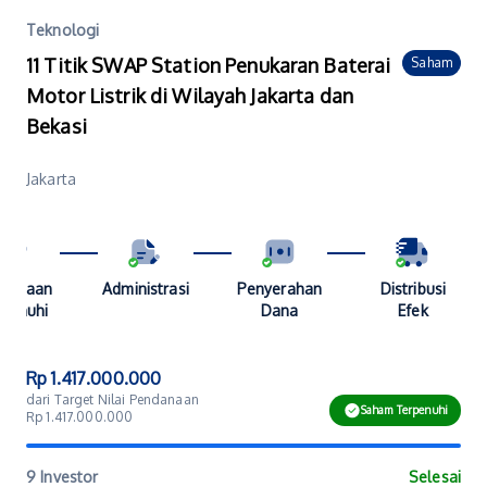
Teknologi
11 Titik SWAP Station Penukaran Baterai
Saham
Motor Listrik di Wilayah Jakarta dan
Bekasi
Jakarta
danaan
Administrasi
Penyerahan
Distribusi
penuhi
Dana
Efek
Rp 1.417.000.000
dari Target Nilai Pendanaan
Saham Terpenuhi
Rp 1.417.000.000
9 Investor
Selesai