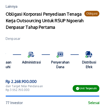
Lainnya
Obligasi Korporasi Penyediaan Tenaga
Obligasi
Kerja Outsourcing Untuk RSUP Ngoerah
Denpasar Tahap Pertama
Denpasar
danaan
Administrasi
Penyerahan
Distribusi
penuhi
Dana
Efek
Rp 2.268.900.000
dari Target Nilai Pendanaan
Unit Terpenuhi
Rp 3.552.750.000
77 Investor
Selesai