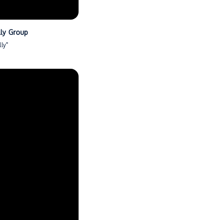
lly Group
ly"