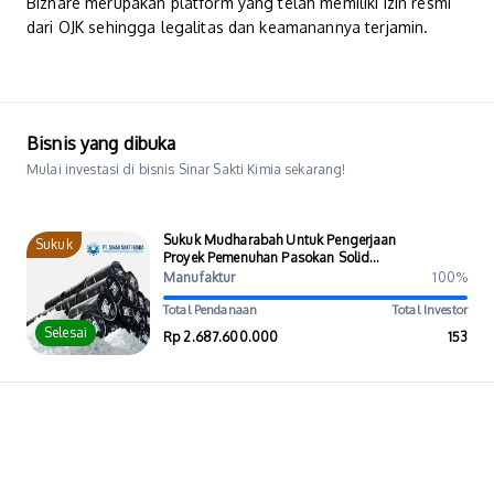
Bizhare merupakan platform yang telah memiliki izin resmi
dari OJK sehingga legalitas dan keamanannya terjamin.
Bisnis yang dibuka
Mulai investasi di bisnis Sinar Sakti Kimia sekarang!
Sukuk Mudharabah Untuk Pengerjaan
Sukuk
Proyek Pemenuhan Pasokan Solid
Sodium Silikat PT Darisa Intimitra
Manufaktur
100%
Total Pendanaan
Total Investor
Selesai
Rp 2.687.600.000
153